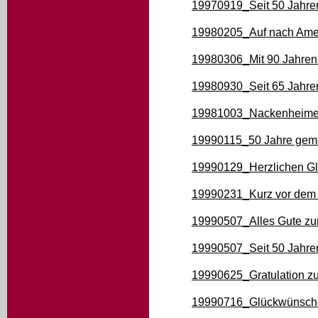
19970919_Seit 50 Jahre
19980205_Auf nach Ame
19980306_Mit 90 Jahren 
19980930_Seit 65 Jahren
19981003_Nackenheimer s
19990115_50 Jahre geme
19990129_Herzlichen G
19990231_Kurz vor dem M
19990507_Alles Gute zu
19990507_Seit 50 Jahre
19990625_Gratulation zu
19990716_Glückwünsche