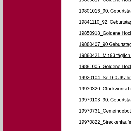
19801016_90. Geburtst
19841110_92. Geburtsta
19850918_Goldene Hochz
19880407_90 Geburtsta
19880421_Mit 93 täglic
19881005_Goldene Hoch
19920104_Seit 60 JKahr
19930320_Glückwunsch 
19970103_90. Geburtsta
19970731_Gemeindebote
19970822_Streckenläuf