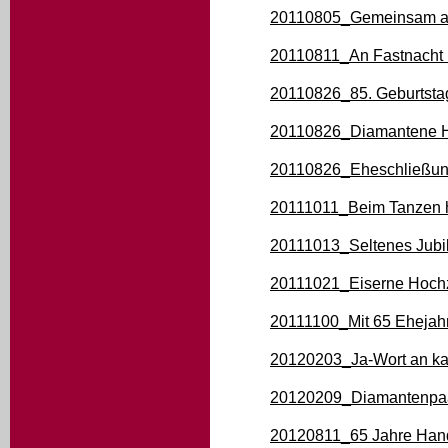
20110805_Gemeinsam au
20110811_An Fastnacht
20110826_85. Geburtsta
20110826_Diamantene H
20110826_Eheschließung
20111011_Beim Tanzen h
20111013_Seltenes Jubi
20111021_Eiserne Hochze
20111100_Mit 65 Ehejahr
20120203_Ja-Wort an ka
20120209_Diamantenpa
20120811_65 Jahre Hand