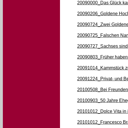
20090000_Das Glück kam
20090206_Goldene Hochz
20090724_Zwei Goldene
20090725_Falschen Na
20090727_Sachses sind 
20090803_Früher haben
20091014_Kammstück zu
20091224_Privat- und Ber
20100508_Bei Freunden 
20100903_50 Jahre Eheg
20101012_Dolce Vita in 
20101012_Francesco Bra