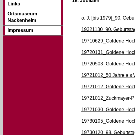
18. Jubiläen
Links
Ortsmuseum
o. J. [bis 1979]_90. Geb
Nackenheim
19321130_90. Geburtstag
Impressum
19710629_Goldene Hoch
19720131_Goldene Hoch
19720503_Goldene Hoch
19721012_50 Jahre als 
19721012_Goldene Hoch
19721012_Zuckmayer-Pl
19721030_Goldene Hoch
19730105_Goldene Hoch
19730120_98. Geburtsta