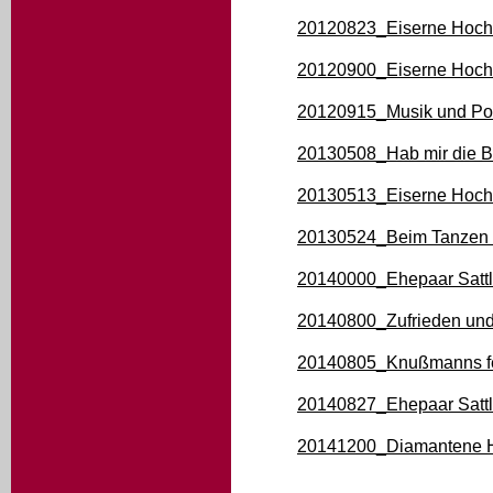
20120823_Eiserne Hoch
20120900_Eiserne Hochz
20120915_Musik und Poli
20130508_Hab mir die B
20130513_Eiserne Hochz
20130524_Beim Tanzen h
20140000_Ehepaar Sattl
20140800_Zufrieden und 
20140805_Knußmanns fe
20140827_Ehepaar Sattl
20141200_Diamantene 