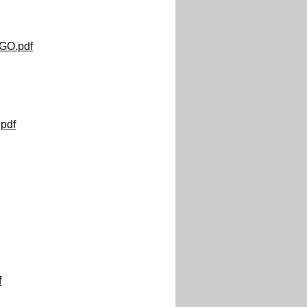
_GO.pdf
pdf
f