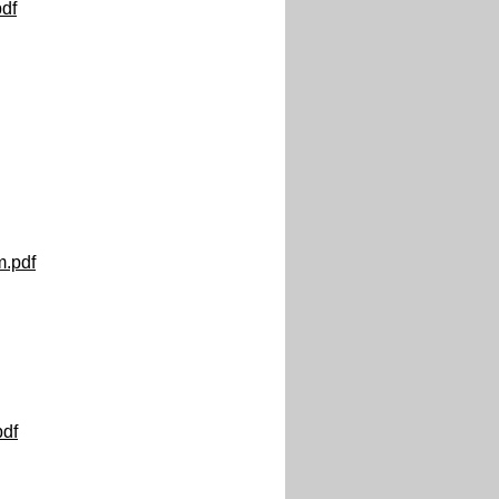
df
.pdf
df