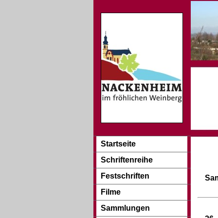
Startseite
Schriftenreihe
Festschriften
Sam
Filme
Sammlungen