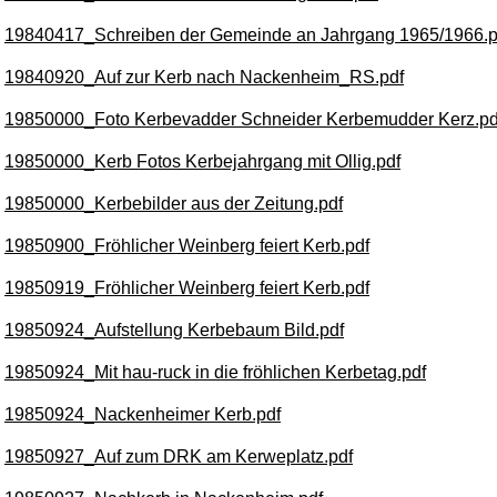
19840417_Schreiben der Gemeinde an Jahrgang 1965/1966.p
19840920_Auf zur Kerb nach Nackenheim_RS.pdf
19850000_Foto Kerbevadder Schneider Kerbemudder Kerz.pd
19850000_Kerb Fotos Kerbejahrgang mit Ollig.pdf
19850000_Kerbebilder aus der Zeitung.pdf
19850900_Fröhlicher Weinberg feiert Kerb.pdf
19850919_Fröhlicher Weinberg feiert Kerb.pdf
19850924_Aufstellung Kerbebaum Bild.pdf
19850924_Mit hau-ruck in die fröhlichen Kerbetag.pdf
19850924_Nackenheimer Kerb.pdf
19850927_Auf zum DRK am Kerweplatz.pdf