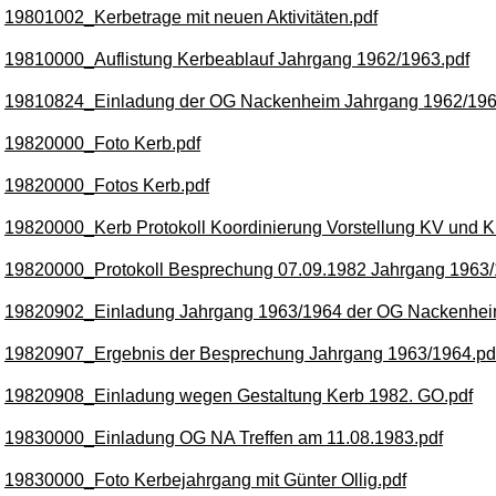
19801002_Kerbetrage mit neuen Aktivitäten.pdf
19810000_Auflistung Kerbeablauf Jahrgang 1962/1963.pdf
19810824_Einladung der OG Nackenheim Jahrgang 1962/196
19820000_Foto Kerb.pdf
19820000_Fotos Kerb.pdf
19820000_Kerb Protokoll Koordinierung Vorstellung KV und K
19820000_Protokoll Besprechung 07.09.1982 Jahrgang 1963/
19820902_Einladung Jahrgang 1963/1964 der OG Nackenhei
19820907_Ergebnis der Besprechung Jahrgang 1963/1964.pd
19820908_Einladung wegen Gestaltung Kerb 1982. GO.pdf
19830000_Einladung OG NA Treffen am 11.08.1983.pdf
19830000_Foto Kerbejahrgang mit Günter Ollig.pdf