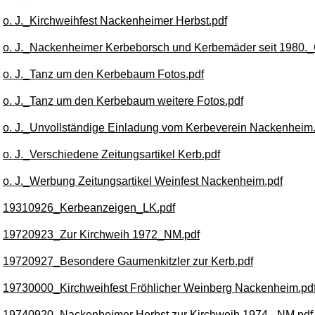
o. J._
Kirchweihfest Nackenheimer Herbst.pdf
o. J._
Nackenheimer Kerbeborsch und Kerbemäder seit 1980.
o. J._
Tanz um den Kerbebaum Fotos.pdf
o. J._
Tanz um den Kerbebaum weitere Fotos.pdf
o. J._
Unvollständige Einladung vom Kerbeverein Nackenheim.
o. J._
Verschiedene Zeitungsartikel Kerb.pdf
o. J._
Werbung Zeitungsartikel Weinfest Nackenheim.pdf
19310926_Kerbeanzeigen_LK.pdf
19720923_Zur Kirchweih 1972_NM.pdf
19720927_Besondere Gaumenkitzler zur Kerb.pdf
19730000_Kirchweihfest Fröhlicher Weinberg Nackenheim.pd
19740920_Nackenheimer Herbst zur Kirchweih 1974._NM.pdf