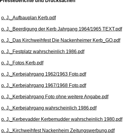
 Presseberichte und Drucksachen
o. J._Aufbauplan Kerb.pdf
o. J._Beerdigung der Kerb Jahrgang 1964/1965 TEXT.pdf
o. J._Das Kirchweihfest Die Nackenheimer Kerb_GO.pdf
o. J._Festplatz wahrscheinlich 1986.pdf
o. J._Fotos Kerb.pdf
o. J._Kerbejahrgang 1962/1963 Foto.pdf
o. J._
Kerbejahrgang 1967/1968 Foto.pdf
o. J._
Kerbejahrgang Foto ohne weitere Angabe.pdf
o. J._
Kerbejahrgang wahrscheinlich 1986.pdf
o. J._
Kerbevadder Kerbemudder wahrscheinlich 1980.pdf
o. J._
Kirchweihfest Nackenheim Zeitungswerbung.pdf