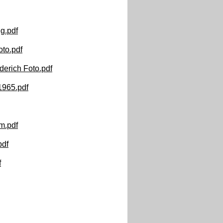
g.pdf
to.pdf
erich Foto.pdf
1965.pdf
m.pdf
pdf
f